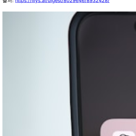
출처:
https://lilys.ai/digest/8029646/8932428/