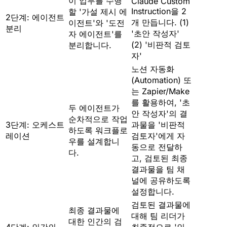
이 업무를 수행
Claude Custom
Instruction을 2
할 '가설 제시 에
2단계: 에이전트
개 만듭니다. (1)
이전트'와 '도전
분리
'초안 작성자'
자 에이전트'를
(2) '비판적 검토
분리합니다.
자'
노션 자동화
(Automation) 또
는 Zapier/Make
를 활용하여, '초
두 에이전트가
안 작성자'의 결
순차적으로 작업
3단계: 오케스트
과물을 '비판적
하도록 워크플로
레이션
검토자'에게 자
우를 설계합니
동으로 전달하
다.
고, 검토된 최종
결과물을 팀 채
널에 공유하도록
설정합니다.
검토된 결과물에
최종 결과물에
대해 팀 리더가
대한 인간의 검